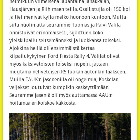
helmikuun viimeisenä lauantaina Janakkalan,
Hausjärven ja Riihimäen teillä. Osallistujia oli 150 kpl
ja tiet menivät kyllä melko huonoon kuntoon. Mutta
siitä huolimatta seuramme Tuomas ja Päivi Välilä
onnistuivat erinomaisesti, sijoittuen koko
yleiskilpailu seitsemänneksi ja luokkansa toiseksi.
Ajokkina heillä oli ensimmäistä kertaa
kilpailukykyinen Ford Fiesta Rally 4. Välilät olivat
myös kaksivetoisten toiseksi nopein, jättäen
muutama nelivetoisen R5 luokan autonkin taakseen.
Muilla TAUK:n jäsenenillä oli ongelmia, Koskelan
veljekset joutuivat kumpikin keskeyttämään.
Seuramme jäseniä oli myös auttamassa AAU:n
hoitamaa erikoiskoe kakkosta.