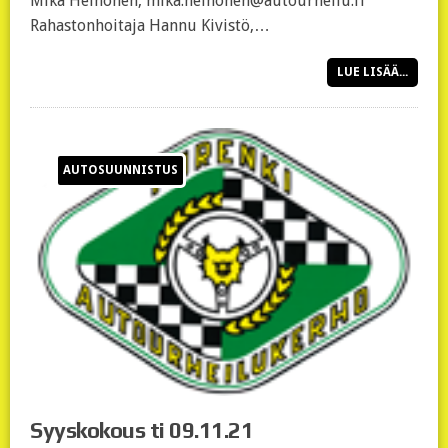
Mika Heinonen, mika.heinonen@autourheilu.fi
Rahastonhoitaja Hannu Kivistö,…
LUE LISÄÄ...
AUTOSUUNNISTUS
Syyskokous ti 09.11.21