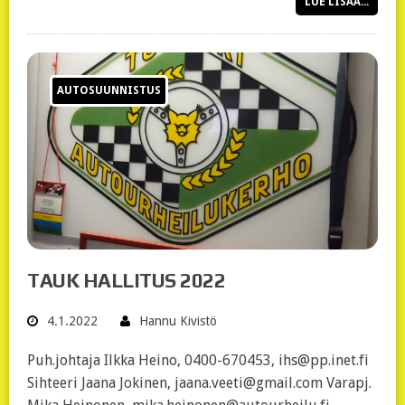
LUE LISÄÄ...
AUTOSUUNNISTUS
TAUK HALLITUS 2022
4.1.2022
Hannu Kivistö
Puh.johtaja Ilkka Heino, 0400-670453, ihs@pp.inet.fi
Sihteeri Jaana Jokinen, jaana.veeti@gmail.com Varapj.