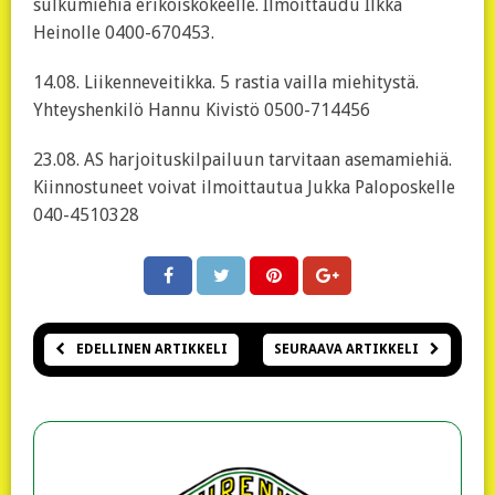
sulkumiehiä erikoiskokeelle. Ilmoittaudu Ilkka
Heinolle 0400-670453.
14.08. Liikenneveitikka. 5 rastia vailla miehitystä.
Yhteyshenkilö Hannu Kivistö 0500-714456
23.08. AS harjoituskilpailuun tarvitaan asemamiehiä.
Kiinnostuneet voivat ilmoittautua Jukka Paloposkelle
040-4510328
EDELLINEN ARTIKKELI
SEURAAVA ARTIKKELI