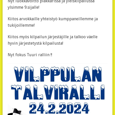
Nyt luokkavoitto plakkarissa ja yleiskilpailussa
ylsimme 9.sijalle!
Kiitos arvokkaille yhteistyö kumppaneillemme ja
tukijoillemme!
Kiitos myös kilpailun järjestäjille ja talkoo väelle
hyvin järjestetystä kilpailusta!
Nyt fokus Tuuri ralliin !!