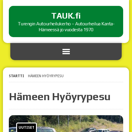
TAUK.fi
Turengin Autourheilukerho – Autourheilua Kanta-
Hämeessä jo vuodesta 1970
STARTTI
HÄMEEN HYÖYRYPESU
Hämeen Hyöyrypesu
UUTISET