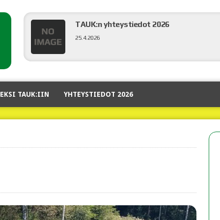
TAUK:n yhteystiedot 2026
25.4.2026
Hyvää Joulua!!!
EKSI TAUK:IIN
YHTEYSTIEDOT 2026
20.12.2025
Syyskokouskutsu
19.11.2025
Liikenneveitikka 2025
11.8.2025