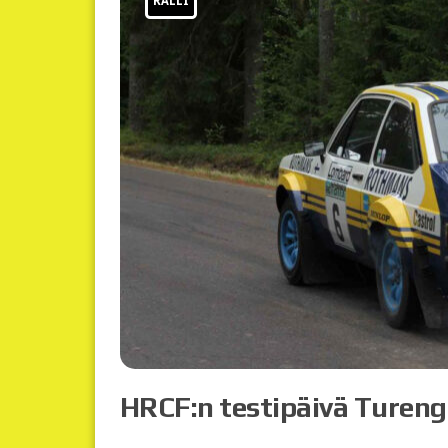
RALLI
HRCF:n testipäivä Tureng