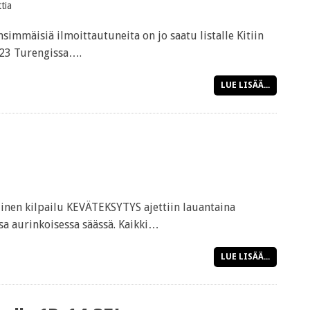
tia
mäisiä ilmoittautuneita on jo saatu listalle Kitiin
2023 Turengissa….
LUE LISÄÄ...
inen kilpailu KEVÄTEKSYTYS ajettiin lauantaina
a aurinkoisessa säässä. Kaikki…
LUE LISÄÄ...