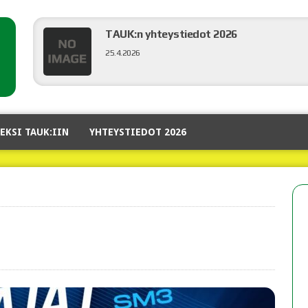
TAUK:n yhteystiedot 2026
25.4.2026
Hyvää Joulua!!!
EKSI TAUK:IIN
YHTEYSTIEDOT 2026
20.12.2025
Syyskokouskutsu
19.11.2025
Liikenneveitikka 2025
11.8.2025