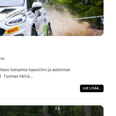
tia
älkeen balsamia haavoihin ja asetelmat
M3 Tuomas Välilä…
LUE LISÄÄ...