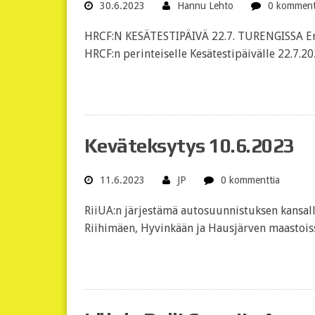
30.6.2023
Hannu Lehto
0 komment
HRCF:N KESÄTESTIPÄIVÄ 22.7. TURENGISSA Ensim
HRCF:n perinteiselle Kesätestipäivälle 22.7.
Keväteksytys 10.6.2023
11.6.2023
JP
0 kommenttia
RiiUA:n järjestämä autosuunnistuksen kansall
Riihimäen, Hyvinkään ja Hausjärven maastoiss