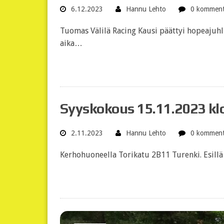
6.12.2023
Hannu Lehto
0 komment
Tuomas Välilä Racing Kausi päättyi hopeajuhli
aika…
Syyskokous 15.11.2023 kl
2.11.2023
Hannu Lehto
0 komment
Kerhohuoneella Torikatu 2B11 Turenki. Esillä