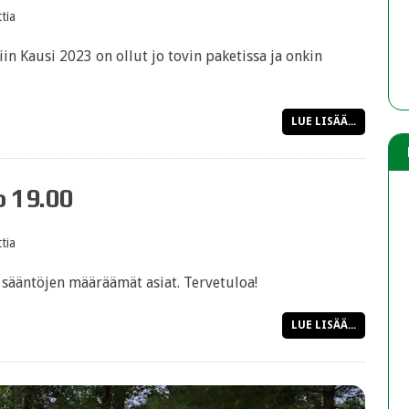
tia
in Kausi 2023 on ollut jo tovin paketissa ja onkin
LUE LISÄÄ...
o 19.00
tia
 sääntöjen määräämät asiat. Tervetuloa!
LUE LISÄÄ...