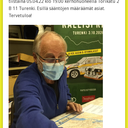
tiistaina 05.04.22 klo 19.00 kerhohuoneella Torikatu 2
B 11 Turenki. Esillä sääntöjen määräämät asiat.
Tervetuloa!