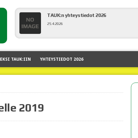
TAUK:n yhteystiedot 2026
25.4.2026
Hyvää Joulua!!!
EKSI TAUK:IIN
YHTEYSTIEDOT 2026
20.12.2025
Syyskokouskutsu
19.11.2025
lle 2019
Liikenneveitikka 2025
11.8.2025