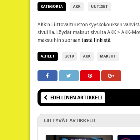
KATEGORIA
AKK
UUTISET
AKK:n Liittovaltuuston syyskokouksen vahvis
sivuilla. Löydät maksut sivulta AKK > AKK-Mo
maksuihin suoraan
tästä linkistä
.
AIHEET
2019
AKK
MAKSUT
EDELLINEN ARTIKKELI
LIITTYVÄT ARTIKKELIT