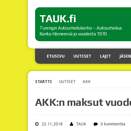
TAUK.fi
Turengin Autourheilukerho – Autourheilua
Kanta-Hämeessä jo vuodesta 1970
ETUSIVU
UUTISET
LAJIT
JÄSEN
STARTTI
UUTISET
AKK
AKK:n maksut vuode
23.11.2018
TAUK
0 kommenttia